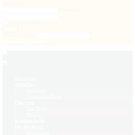
Username
Password
Remember Me
‹ back to login
Get reset password link
Startseite
Aktuelles
Buchtipp
Neuanschaffung
Über uns
Das Team
Träger
Schulausleihe
Die Bücherei
Benutzung