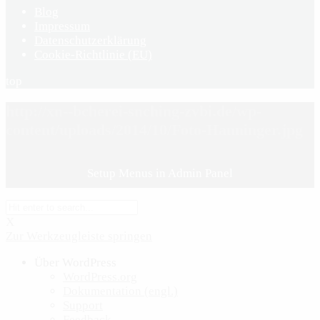
Blog
Impressum
Datenschutzerklärung
Cookie-Richtlinie (EU)
top
http://xn--bcherei-snching-zvbi.de/wp-
content/uploads/2014/10/Foto-Hanninger.jpg
Setup Menus in Admin Panel
X
Zur Werkzeugleiste springen
Über WordPress
WordPress.org
Dokumentation (engl.)
Support
Feedback