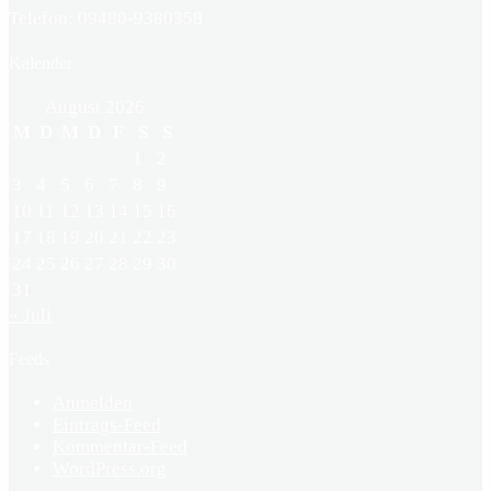
Telefon: 09480-9380358
Kalender
August 2026
M
D
M
D
F
S
S
1
2
3
4
5
6
7
8
9
10
11
12
13
14
15
16
17
18
19
20
21
22
23
24
25
26
27
28
29
30
31
« Juli
Feeds
Anmelden
Eintrags-Feed
Kommentar-Feed
WordPress.org