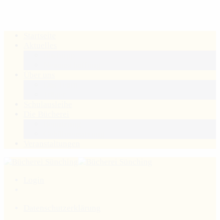
Startseite
Aktuelles
Buchtipp
Neuanschaffung
Über uns
Das Team
Träger
Schulausleihe
Die Bücherei
Benutzung
Gebührensatzung
Veranstaltungen
Login
Datenschutzerklärung