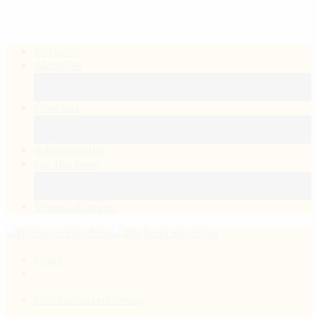
Startseite
Aktuelles
Buchtipp
Neuanschaffung
Über uns
Das Team
Träger
Schulausleihe
Die Bücherei
Benutzung
Gebührensatzung
Veranstaltungen
Login
Datenschutzerklärung