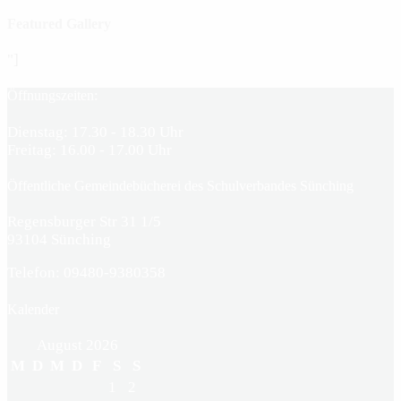
Featured Gallery
"]
Öffnungszeiten:
Dienstag: 17.30 - 18.30 Uhr
Freitag: 16.00 - 17.00 Uhr
Öffentliche Gemeindebücherei des Schulverbandes Sünching
Regensburger Str 31 1/5
93104 Sünching
Telefon: 09480-9380358
Kalender
August 2026
M
D
M
D
F
S
S
1
2