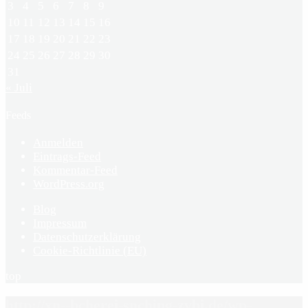
3
4
5
6
7
8
9
10
11
12
13
14
15
16
17
18
19
20
21
22
23
24
25
26
27
28
29
30
31
« Juli
Feeds
Anmelden
Eintrags-Feed
Kommentar-Feed
WordPress.org
Blog
Impressum
Datenschutzerklärung
Cookie-Richtlinie (EU)
top
http://xn--bcherei-snching-zvbi.de/wp-