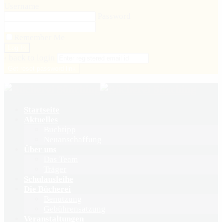
Username
Password
Remember Me
‹ back to login
Get reset password link
Startseite
Aktuelles
Buchtipp
Neuanschaffung
Über uns
Das Team
Träger
Schulausleihe
Die Bücherei
Benutzung
Gebührensatzung
Veranstaltungen