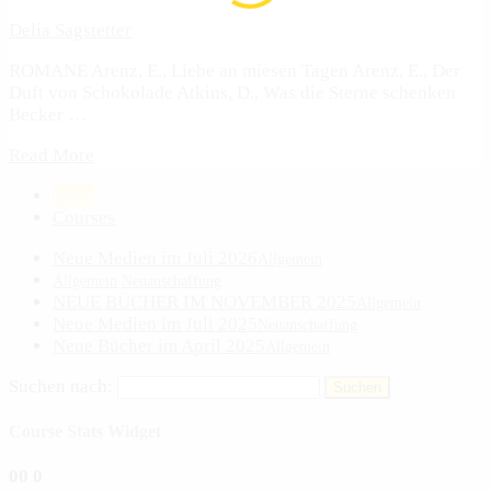
Delia Sagstetter
ROMANE Arenz, E., Liebe an miesen Tagen Arenz, E., Der
Duft von Schokolade Atkins, D., Was die Sterne schenken
Becker …
Read More
Posts
Courses
Neue Medien im Juli 2026
Allgemein
Allgemein
Neuanschaffung
NEUE BÜCHER IM NOVEMBER 2025
Allgemein
Neue Medien im Juli 2025
Neuanschaffung
Neue Bücher im April 2025
Allgemein
Suchen nach:
Course Stats Widget
0
0
0