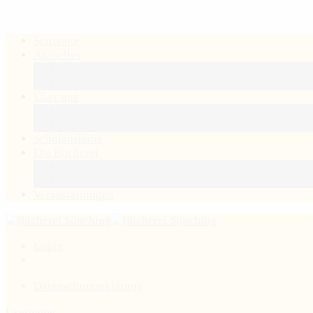
Startseite
Aktuelles
Buchtipp
Neuanschaffung
Über uns
Das Team
Träger
Schulausleihe
Die Bücherei
Benutzung
Gebührensatzung
Veranstaltungen
Login
Datenschutzerklärung
Username