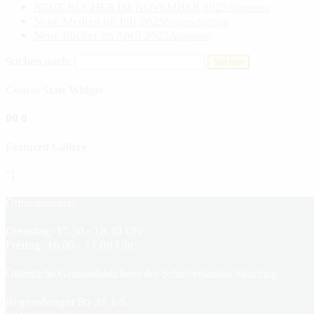
NEUE BÜCHER IM NOVEMBER 2025
Allgemein
Neue Medien im Juli 2025
Neuanschaffung
Neue Bücher im April 2025
Allgemein
Suchen nach:
Course Stats Widget
0
0
0
Featured Gallery
"]
Öffnungszeiten:
Dienstag: 17.30 - 18.30 Uhr
Freitag: 16.00 - 17.00 Uhr
Öffentliche Gemeindebücherei des Schulverbandes Sünching
Regensburger Str 31 1/5