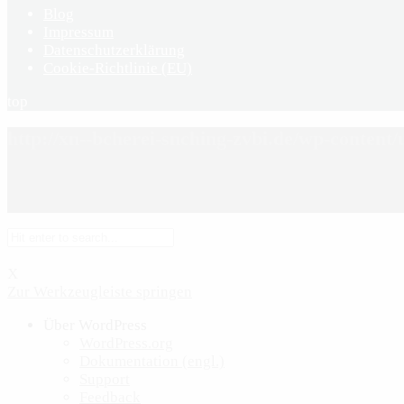
Blog
Impressum
Datenschutzerklärung
Cookie-Richtlinie (EU)
top
http://xn--bcherei-snching-zvbi.de/wp-content
X
Zur Werkzeugleiste springen
Über WordPress
WordPress.org
Dokumentation (engl.)
Support
Feedback