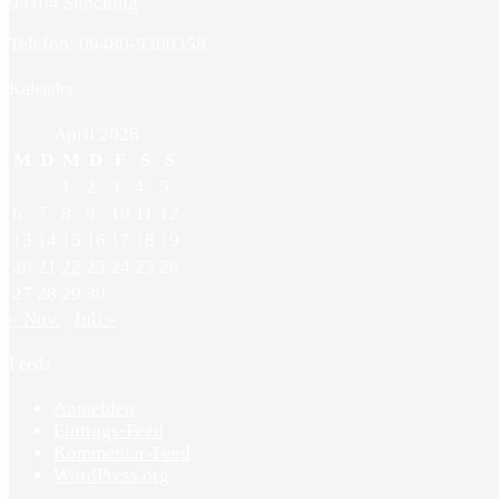
93104 Sünching
Telefon: 09480-9380358
Kalender
April 2026
M
D
M
D
F
S
S
1
2
3
4
5
6
7
8
9
10
11
12
13
14
15
16
17
18
19
20
21
22
23
24
25
26
27
28
29
30
« Nov.
Juli »
Feeds
Anmelden
Eintrags-Feed
Kommentar-Feed
WordPress.org