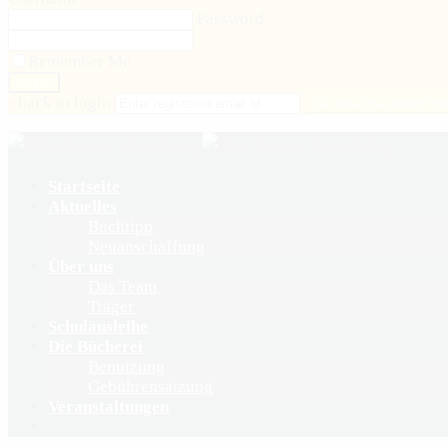
Password
Remember Me
‹ back to login
Get reset password lin
Startseite
Aktuelles
Buchtipp
Neuanschaffung
Über uns
Das Team
Träger
Schulausleihe
Die Bücherei
Benutzung
Gebührensatzung
Veranstaltungen