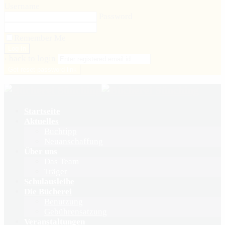
Username
Password
Remember Me
‹ back to login
Get reset password link
Startseite
Aktuelles
Buchtipp
Neuanschaffung
Über uns
Das Team
Träger
Schulausleihe
Die Bücherei
Benutzung
Gebührensatzung
Veranstaltungen