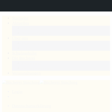
Startseite
Aktuelles
Buchtipp
Neuanschaffung
Über uns
Das Team
Träger
Schulausleihe
Die Bücherei
Benutzung
Gebührensatzung
Veranstaltungen
Login
Datenschutzerklärung