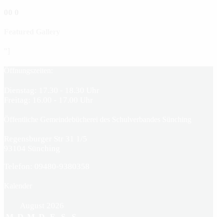
0
0
0
Featured Gallery
"]
Öffnungszeiten:
Dienstag: 17.30 - 18.30 Uhr
Freitag: 16.00 - 17.00 Uhr
Öffentliche Gemeindebücherei des Schulverbandes Sünching
Regensburger Str 31 1/5
93104 Sünching
Telefon: 09480-9380358
Kalender
August 2026
M
D
M
D
F
S
S