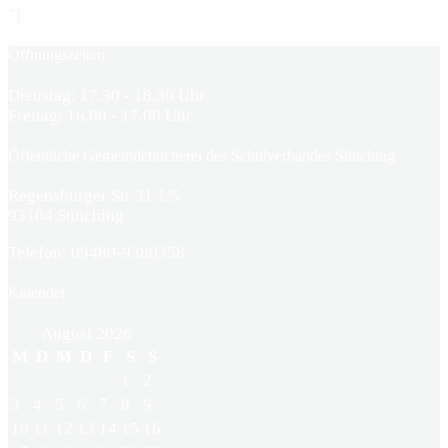
"]
Öffnungszeiten:
Dienstag: 17.30 - 18.30 Uhr
Freitag: 16.00 - 17.00 Uhr
Öffentliche Gemeindebücherei des Schulverbandes Sünching
Regensburger Str 31 1/5
93104 Sünching
Telefon: 09480-9380358
Kalender
August 2026
M
D
M
D
F
S
S
1
2
3
4
5
6
7
8
9
10
11
12
13
14
15
16