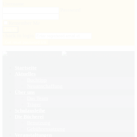
Username
Password
Remember Me
‹ back to login
Get reset password link
Startseite
Aktuelles
Buchtipp
Neuanschaffung
Über uns
Das Team
Träger
Schulausleihe
Die Bücherei
Benutzung
Gebührensatzung
Veranstaltungen