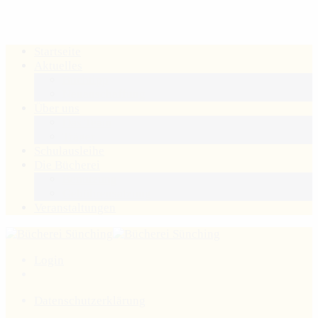
Startseite
Aktuelles
Buchtipp
Neuanschaffung
Über uns
Das Team
Träger
Schulausleihe
Die Bücherei
Benutzung
Gebührensatzung
Veranstaltungen
Login
Datenschutzerklärung