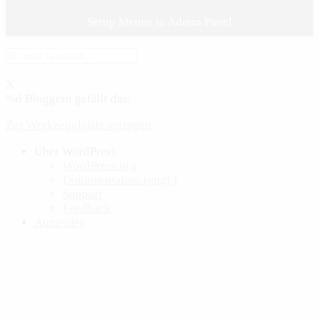
Setup Menus in Admin Panel
X
%d
Bloggern gefällt das:
Zur Werkzeugleiste springen
Über WordPress
WordPress.org
Dokumentation (engl.)
Support
Feedback
Anmelden