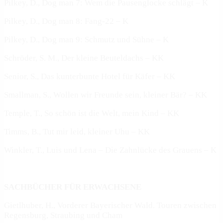
Pilkey, D., Dog man 7: Wem die Pausenglocke schlägt – K
Pilkey, D., Dog man 8: Fang-22 – K
Pilkey, D., Dog man 9: Schmutz und Sühne – K
Schröder, S. M., Der kleine Beuteldachs – KK
Senior, S., Das kunterbunte Hotel für Käfer – KK
Smallman, S., Wollen wir Freunde sein, kleiner Bär? – KK
Temple, T., So schön ist die Welt, mein Kind – KK
Timms, B., Tut mir leid, kleiner Uhu – KK
Winkler, T., Luis und Lena – Die Zahnlücke des Grauens – K
SACHBÜCHER FÜR ERWACHSENE
Gietlhuber, H., Vorderer Bayerischer Wald. Touren zwischen
Regensburg, Straubing und Cham