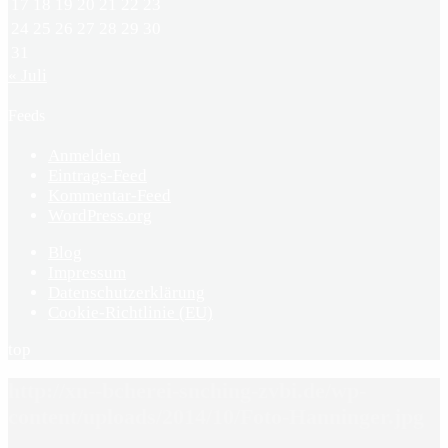
17
18
19
20
21
22
23
24
25
26
27
28
29
30
31
« Juli
Feeds
Anmelden
Eintrags-Feed
Kommentar-Feed
WordPress.org
Blog
Impressum
Datenschutzerklärung
Cookie-Richtlinie (EU)
top
http://xn--bcherei-snching-zvbi.de/wp-
content/uploads/2014/10/Foto-Hanninger.jpg