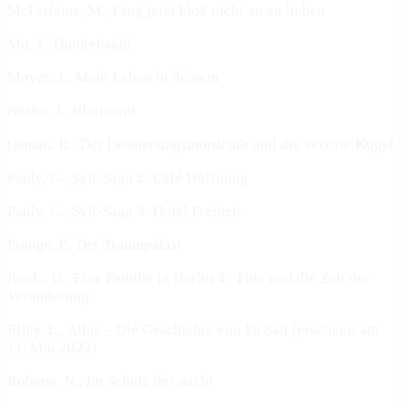
McFarlaine, M., Fang jetzt bloß nicht an zu lieben
Mo, J., Dunkelwald
Moyes, J., Mein Leben in deinem
Nesbo, J., Blutmond
Osman, R., Der Donnerstagsmordclub und die verirrte Kugel,
Pauly, G., Sylt-Saga 2: Café Hoffnung
Pauly, G., Sylt-Saga 3: Hotel Freiheit
Prange, P., Der Traumpalast
Renk., U., Eine Familie in Berlin 4: Fine und die Zeit der
Veränderung
Riley, L., Atlas – Die Geschichte von Pa Salt (erscheint am
11. Mai 2023)
Roberts, N., Im Schutz der nacht