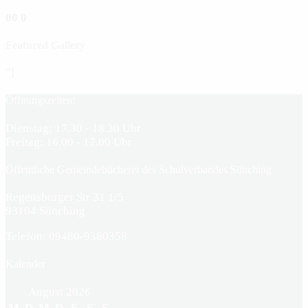
0
0
0
Featured Gallery
"]
Öffnungszeiten:
Dienstag: 17.30 - 18.30 Uhr
Freitag: 16.00 - 17.00 Uhr
Öffentliche Gemeindebücherei des Schulverbandes Sünching
Regensburger Str 31 1/5
93104 Sünching
Telefon: 09480-9380358
Kalender
August 2026
M
D
M
D
F
S
S