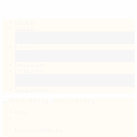
Startseite
Aktuelles
Buchtipp
Neuanschaffung
Über uns
Das Team
Träger
Schulausleihe
Die Bücherei
Benutzung
Gebührensatzung
Veranstaltungen
Login
Datenschutzerklärung