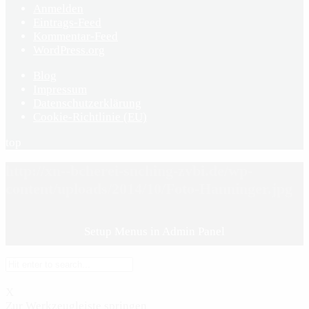
Anmelden
Eintrags-Feed
Kommentar-Feed
WordPress.org
Blog
Impressum
Datenschutzerklärung
Cookie-Richtlinie (EU)
top
http://xn--bcherei-snching-zvbi.de/wp-
content/uploads/2014/10/Foto-Hanninger.jpg
Setup Menus in Admin Panel
X
Zur Werkzeugleiste springen