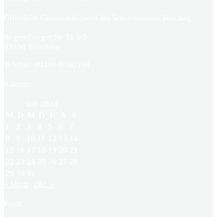
Öffentliche Gemeindebücherei des Schulverbandes Sünching
Regensburger Str 31 1/5
93104 Sünching
Telefon: 09480-9380358
Kalender
Juli 2024
M
D
M
D
F
S
S
1
2
3
4
5
6
7
8
9
10
11
12
13
14
15
16
17
18
19
20
21
22
23
24
25
26
27
28
29
30
31
« März
Okt. »
Feeds