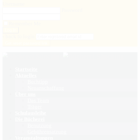
Username
Password
Remember Me
‹ back to login
Get reset password link
Startseite
Aktuelles
Buchtipp
Neuanschaffung
Über uns
Das Team
Träger
Schulausleihe
Die Bücherei
Benutzung
Gebührensatzung
Veranstaltungen