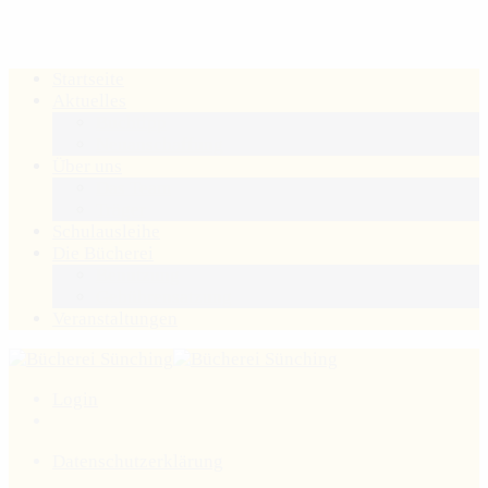
Startseite
Aktuelles
Buchtipp
Neuanschaffung
Über uns
Das Team
Träger
Schulausleihe
Die Bücherei
Benutzung
Gebührensatzung
Veranstaltungen
Login
Datenschutzerklärung