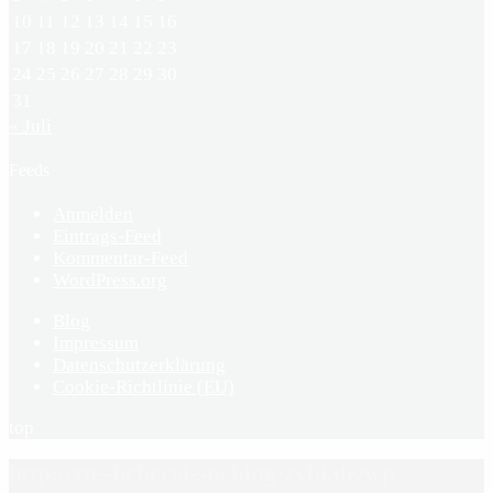
10
11
12
13
14
15
16
17
18
19
20
21
22
23
24
25
26
27
28
29
30
31
« Juli
Feeds
Anmelden
Eintrags-Feed
Kommentar-Feed
WordPress.org
Blog
Impressum
Datenschutzerklärung
Cookie-Richtlinie (EU)
top
http://xn--bcherei-snching-zvbi.de/wp-