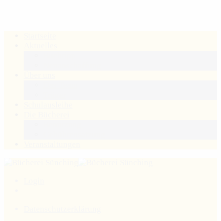
Startseite
Aktuelles
Buchtipp
Neuanschaffung
Über uns
Das Team
Träger
Schulausleihe
Die Bücherei
Benutzung
Gebührensatzung
Veranstaltungen
Login
Datenschutzerklärung