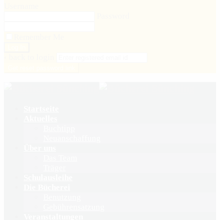
Username
Password
Remember Me
‹ back to login
Get reset password link
Startseite
Aktuelles
Buchtipp
Neuanschaffung
Über uns
Das Team
Träger
Schulausleihe
Die Bücherei
Benutzung
Gebührensatzung
Veranstaltungen