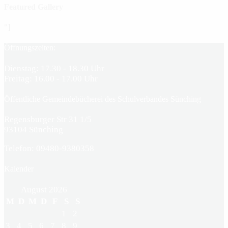
Featured Gallery
"]
Öffnungszeiten:
Dienstag: 17.30 - 18.30 Uhr
Freitag: 16.00 - 17.00 Uhr
Öffentliche Gemeindebücherei des Schulverbandes Sünching
Regensburger Str 31 1/5
93104 Sünching
Telefon: 09480-9380358
Kalender
August 2026
M
D
M
D
F
S
S
1
2
3
4
5
6
7
8
9